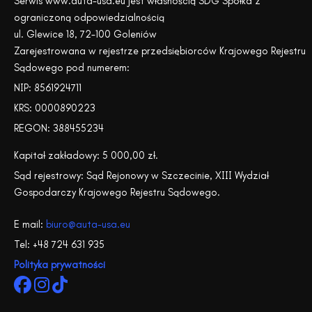
Serwis www.auta-usa.eu jest własnością SDG Spółka z
ograniczoną odpowiedzialnością
ul. Glewice 18, 72-100 Goleniów
Zarejestrowana w rejestrze przedsiębiorców Krajowego Rejestru
Sądowego pod numerem:
NIP: 8561924711
KRS: 0000890223
REGON: 388455234
Kapitał zakładowy: 5 000,00 zł.
Sąd rejestrowy: Sąd Rejonowy w Szczecinie, XIII Wydział
Gospodarczy Krajowego Rejestru Sądowego.
E mail:
biuro@auta-usa.eu
Tel: +48 724 631 935
Polityka prywatności