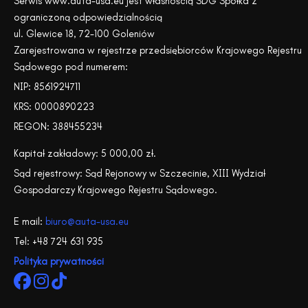
Serwis www.auta-usa.eu jest własnością SDG Spółka z
ograniczoną odpowiedzialnością
ul. Glewice 18, 72-100 Goleniów
Zarejestrowana w rejestrze przedsiębiorców Krajowego Rejestru
Sądowego pod numerem:
NIP: 8561924711
KRS: 0000890223
REGON: 388455234
Kapitał zakładowy: 5 000,00 zł.
Sąd rejestrowy: Sąd Rejonowy w Szczecinie, XIII Wydział
Gospodarczy Krajowego Rejestru Sądowego.
E mail:
biuro@auta-usa.eu
Tel: +48 724 631 935
Polityka prywatności