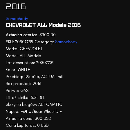
2016
Samochody
CHEVROLET ALL Models 2016
$
300,00
SKU:
70807784
Category:
Samochody
Marka: CHEVROLET
Model: ALL Models
Lot description: 70807784
Kolor: WHITE
Przebieg: 125,626, ACTUAL mil
Rok produkcji: 2016
Paliwo: GAS
Litraż silnika: 5.3L 8 L
Skrzynia biegów: AUTOMATIC
Napęd: 4×4 w/Rear Wheel Drv
Aktualna cena: 300 USD
Cena kup teraz: 0 USD